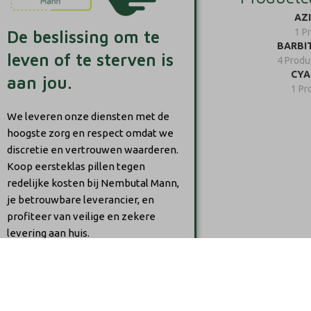
AZ
1 P
De beslissing om te
BARBI
leven of te sterven is
4 Produ
CYA
aan jou.
1 Pr
We leveren onze diensten met de
hoogste zorg en respect omdat we
discretie en vertrouwen waarderen.
Koop eersteklas pillen tegen
redelijke kosten bij Nembutal Mann,
je betrouwbare leverancier, en
profiteer van veilige en zekere
levering aan huis.
2023
Nembutal MANN
.