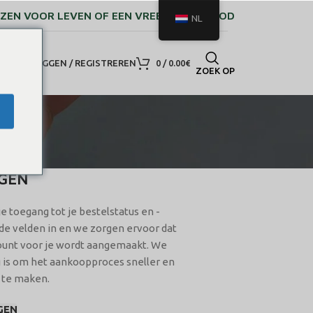
IEZEN VOOR LEVEN OF EEN VREEDZAME DOOD
NL
INLOGGEN / REGISTREREN
0
/
0.00
€
ZOEK OP
GEN
 je toegang tot je bestelstatus en -
e velden in en we zorgen ervoor dat
ount voor je wordt aangemaakt. We
g is om het aankoopproces sneller en
 te maken.
GEN