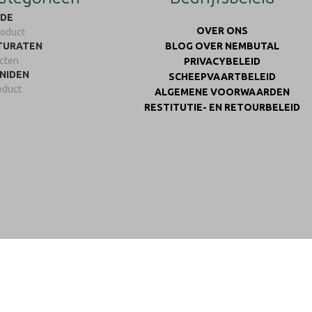
IDE
OVER ONS
roduct
TURATEN
BLOG OVER NEMBUTAL
cten
PRIVACYBELEID
NIDEN
SCHEEPVAARTBELEID
oduct
ALGEMENE VOORWAARDEN
RESTITUTIE- EN RETOURBELEID