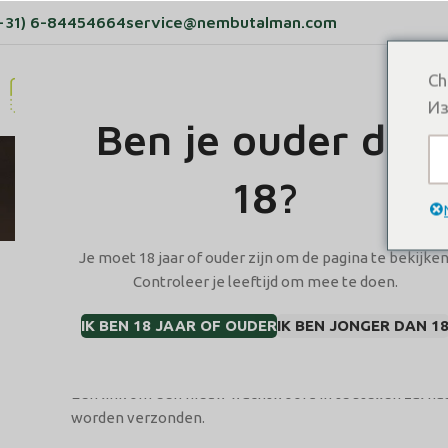
+31) 6-84454664
service@nembutalman.com
Ch
HOME
PRODUCTEN
OVER ONS
BLOG
Из
Ben je ouder dan
18?
REGISTREREN
Je moet 18 jaar of ouder zijn om de pagina te bekijken
Controleer je leeftijd om mee te doen.
*
E-mailadres
IK BEN 18 JAAR OF OUDER
IK BEN JONGER DAN 1
Een link om een nieuw wachtwoord in te stellen zal na
worden verzonden.