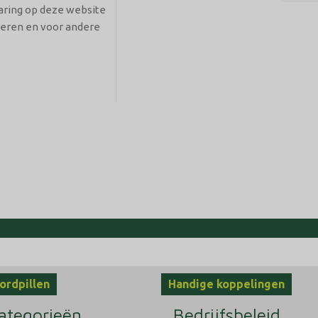
aring op deze website
heren en voor andere
ordpillen
Handige koppelingen
ategorieën
Bedrijfsbeleid