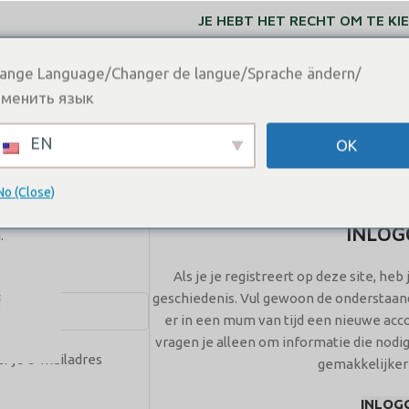
JE HEBT HET RECHT OM TE K
ange Language/Changer de langue/Sprache ändern/
CONTACTEER ONS
менить язык
Account
EN
OK
No (Close)
Home
Account
INLOG
.
Als je je registreert op deze site, heb
8
geschiedenis. Vul gewoon de onderstaand
er in een mum van tijd een nieuwe acc
vragen je alleen om informatie die nodi
ar je e-mailadres
gemakkelijker
INLOG