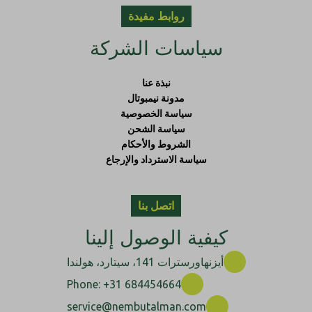
روابط مفيدة
سياسات الشركة
نبذة عنا
مدونة نيمبوتال
سياسة الخصوصية
سياسة الشحن
الشروط والأحكام
سياسة الاسترداد والإرجاع
اتصل بنا
كيفية الوصول إلينا
أيزنهاورسترات 141، سيتارد، هولندا
Phone: +31 684454664
service@nembutalman.com