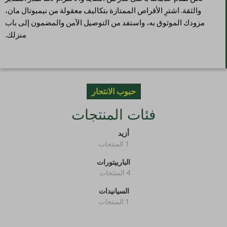
والثقة. اشترِ الأقراص الممتازة بتكاليف معقولة من نيمبوتال مان،
مزودك الموثوق به، واستفد من التوصيل الآمن والمضمون إلى باب
منزلك.
حبوب الانتحار
فئات المنتجات
أزيد
1 المنتجات
الباربيتورات
4 المنتجات
السيانيدات
1 المنتجات