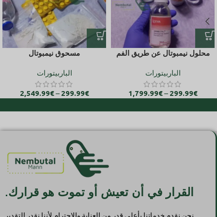
محلول نيمبوتال عن طريق الفم
مسحوق نيمبوتال
الباربيتورات
الباربيتورات
2,549.99
€
–
299.99
€
1,799.99
€
–
299.99
€
القرار في أن تعيش أو تموت هو قرارك.
نحن نقدم خدماتنا بأعلى قدر من العناية والاحترام لأننا نقدر التقدير