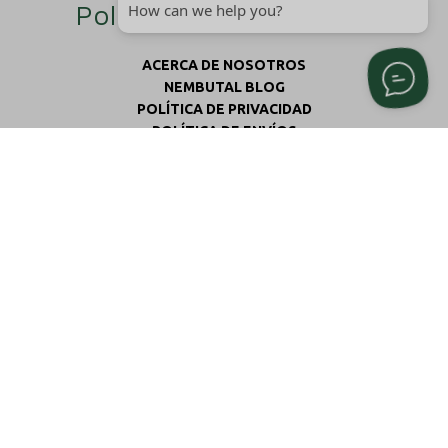
Políticas de la empresa
ACERCA DE NOSOTROS
NEMBUTAL BLOG
POLÍTICA DE PRIVACIDAD
POLÍTICA DE ENVÍOS
CONDICIONES GENERALES
POLÍTICA DE DEVOLUCIONES Y REEMBOLSOS
Contacto
Cómo llegar
Eisenhowerstraat 141, Sittard, Países Bajos
Phone: +31 684454664
service@nembutalman.com
Síguenos en