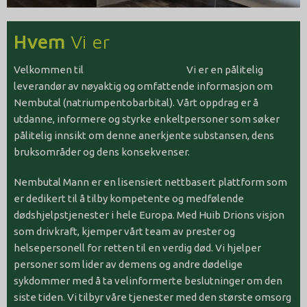
Hvem
Vi er
Velkommen til
Hos Nembutal Mann
Vi er en pålitelig
leverandør av nøyaktig og omfattende informasjon om
Nembutal (natriumpentobarbital). Vårt oppdrag er å
utdanne, informere og styrke enkeltpersoner som søker
pålitelig innsikt om denne anerkjente substansen, dens
bruksområder og dens konsekvenser.
Nembutal Mann er en lisensiert nettbasert plattform som
er dedikert til å tilby kompetente og medfølende
dødshjelpstjenester i hele Europa. Med Huib Drions visjon
som drivkraft, kjemper vårt team av prester og
helsepersonell for retten til en verdig død. Vi hjelper
personer som lider av demens og andre dødelige
sykdommer med å ta velinformerte beslutninger om den
siste tiden. Vi tilbyr våre tjenester med den største omsorg