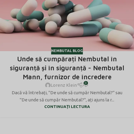
NEMBUTAL BLOG
Unde să cumpărați Nembutal în
siguranță și în siguranță - Nembutal
Mann, furnizor de încredere
0
Lorenz Klein
Dacă vă întrebați, "De unde să cumpăr Nembutal?" sau
"De unde să cumpăr Nembutal?", ați ajuns la r...
CONTINUAȚI LECTURA