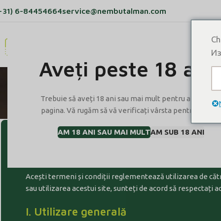
+31) 6-84454664
service@nembutalman.com
Ch
ACASĂ
PRODUSE
DESPRE NOI
BLOG
Из
Aveți peste 18 ani
Term
Trebuie să aveți 18 ani sau mai mult pentru a vizualiz
pagina. Vă rugăm să vă verificați vârsta pentru a intra.
AM 18 ANI SAU MAI MULT
AM SUB 18 ANI
Bine ați venit la Nembutal Mann
Acești termeni și condiții reglementează utilizarea de cătr
sau utilizarea acestui site, sunteți de acord să respectați a
I. Utilizare generală