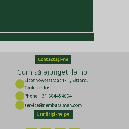
Contactați-ne
Cum să ajungeți la noi
Eisenhowerstraat 141, Sittard,
Țările de Jos
Phone: +31 684454664
service@nembutalman.com
Urmăriți-ne pe