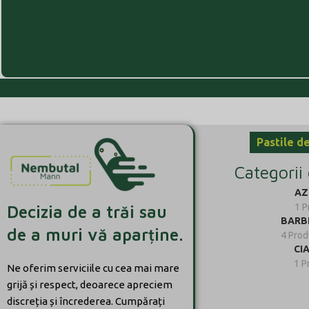
Pastile d
Categorii
AZ
1 P
Decizia de a trăi sau
BARB
de a muri vă aparține.
4 Pro
CI
1 P
Ne oferim serviciile cu cea mai mare
grijă și respect, deoarece apreciem
discreția și încrederea. Cumpărați