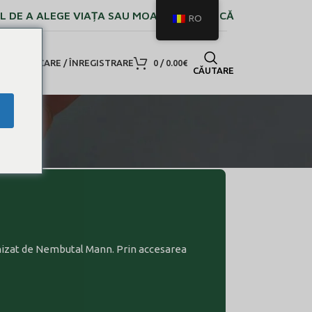
L DE A ALEGE VIAȚA SAU MOARTEA PAȘNICĂ
RO
UTENTIFICARE / ÎNREGISTRARE
0
/
0.00
€
CĂUTARE
i
furnizat de Nembutal Mann. Prin accesarea