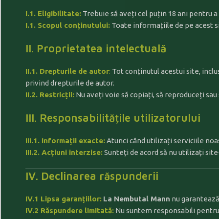
I.1.
Eligibilitate:
Trebuie să aveți cel puțin 18 ani pentru a 
I.1. Scopul conținutului:
Toate informațiile de pe acest si
II. Proprietatea intelectuală
II.1. Drepturile de autor
:
Tot conținutul acestui site, incl
privind drepturile de autor.
II.2. Restricții:
Nu aveți voie să copiați, să reproduceți sau s
III. Responsabilitățile utilizatorului
III.1. Informații exacte:
Atunci când utilizați serviciile noa
III.2. Acțiuni interzise:
Sunteți de acord să nu utilizați site
IV. Declinarea răspunderii
IV.1 Lipsa garanțiilor:
La Nembutal Mann
nu garantează 
IV.2 Răspundere limitată:
Nu suntem responsabili pentru nic