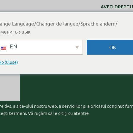
AVEȚI DREPTU
ange Language/Changer de langue/Sprache ändern/
CONTACTAȚI-NE
A
менить язык
?
eni și condiți
EN
OK
a
No (Close)
Acasă
Termeni și condiții
e dvs. a site-ului nostru web, a serviciilor și a oricărui conținut 
cești termeni. Vă rugăm să le citiți cu atenție.