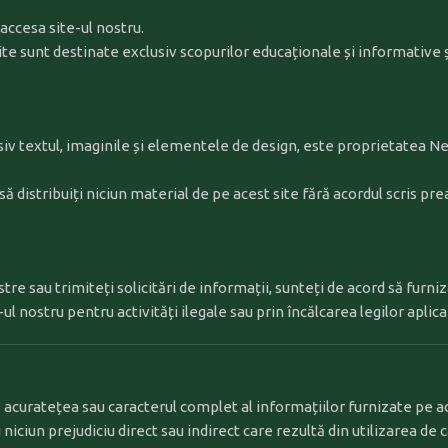
accesa site-ul nostru.
te sunt destinate exclusiv scopurilor educaționale și informative ș
usiv textul, imaginile și elementele de design, este proprietatea N
ă distribuiți niciun material de pe acest site fără acordul scris prea
stre sau trimiteți solicitări de informații, sunteți de acord să furn
-ul nostru pentru activități ilegale sau prin încălcarea legilor aplica
acuratețea sau caracterul complet al informațiilor furnizate pe ac
iun prejudiciu direct sau indirect care rezultă din utilizarea de căt