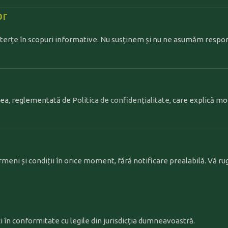
or
b terțe în scopuri informative. Nu susținem și nu ne asumăm respo
enea, reglementată de
Politica de confidențialitate
, care explică mo
meni și condiții în orice moment, fără notificare prealabilă. Vă ru
i în conformitate cu legile din jurisdicția dumneavoastră.