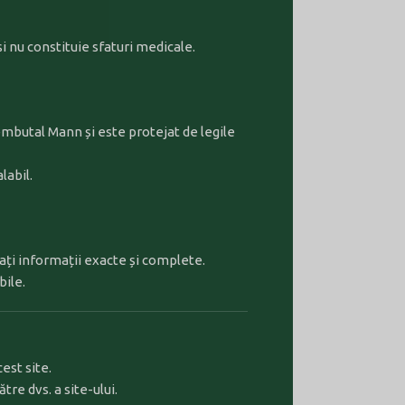
i nu constituie sfaturi medicale.
embutal Mann și este protejat de legile
labil.
izați informații exacte și complete.
bile.
est site.
re dvs. a site-ului.