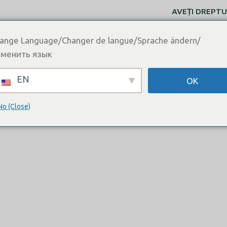
AVEȚI DREPTU
ange Language/Changer de langue/Sprache ändern/
CONTACTAȚI-NE
A
менить язык
?
es: ce este n
EN
OK
a
No (Close)
Acasă
Posts Tagged "what is nembutal​"