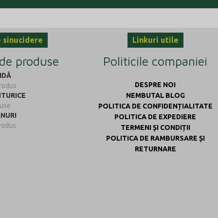
e sinucidere
Linkuri utile
 de produse
Politicile companiei
IDĂ
DESPRE NOI
rodus
ITURICE
NEMBUTAL BLOG
duse
POLITICA DE CONFIDENȚIALITATE
ANURI
POLITICA DE EXPEDIERE
rodus
TERMENI ȘI CONDIȚII
POLITICA DE RAMBURSARE ȘI
RETURNARE