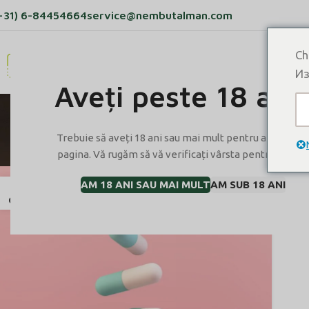
+31) 6-84454664
service@nembutalman.com
Ch
ACASĂ
PRODUSE
DESPRE NOI
BLOG
Из
Aveți peste 18 ani
Tag Archiv
Trebuie să aveți 18 ani sau mai mult pentru a vizualiz
pagina. Vă rugăm să vă verificați vârsta pentru a intra.
AM 18 ANI SAU MAI MULT
AM SUB 18 ANI
13
OCT.