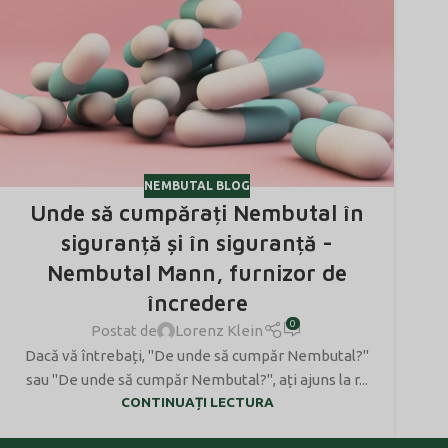
NEMBUTAL BLOG
Unde să cumpărați Nembutal în
siguranță și în siguranță -
Nembutal Mann, furnizor de
încredere
0
Postat de
Lorenz Klein
Dacă vă întrebați, "De unde să cumpăr Nembutal?"
sau "De unde să cumpăr Nembutal?", ați ajuns la r...
CONTINUAȚI LECTURA