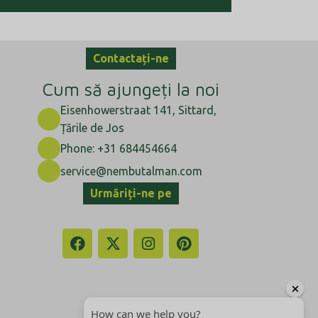
Contactați-ne
Cum să ajungeți la noi
Eisenhowerstraat 141, Sittard,
Țările de Jos
Phone: +31 684454664
service@nembutalman.com
Urmăriți-ne pe