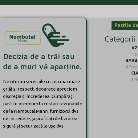
Pastile d
Categorii
AZ
1 P
Decizia de a trăi sau
BARB
de a muri vă aparține.
4 Pro
CI
1 P
Ne oferim serviciile cu cea mai mare
grijă și respect, deoarece apreciem
discreția și încrederea. Cumpărați
pastile premium la costuri rezonabile
de la Nembutal Mann, furnizorul dvs.
de încredere, și profitați de livrarea
sigură și securizată la ușa dvs.