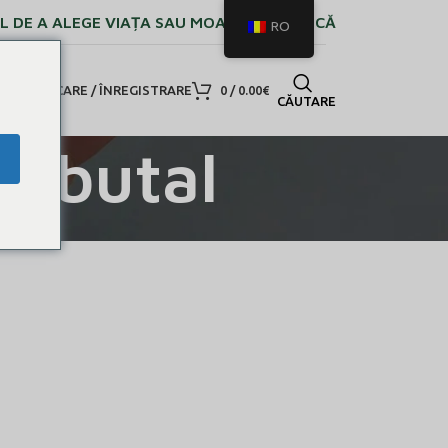
L DE A ALEGE VIAȚA SAU MOARTEA PAȘNICĂ
RO
UTENTIFICARE / ÎNREGISTRARE
0
/
0.00
€
CĂUTARE
embutal