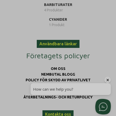
BARBITURATER
4 Produkter
CYANIDER
1 Produkt
Användbara länkar
Företagets policyer
OM OSS
NEMBUTAL BLOGG
POLICY FÖR SKYDD AV PRIVATLIVET
LEVERANSPOLICY
VILLKOR OCH ANVISNINGAR
ÅTERBETALNINGS- OCH RETURPOLICY
Kontakta oss