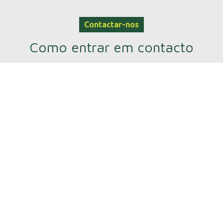
Contactar-nos
Como entrar em contacto
connosco
Eisenhowerstraat 141, Sittard, Países Baixos
Phone: +31 684454664
service@nembutalman.com
Siga-nos em
2023
Nembutal MANN
.