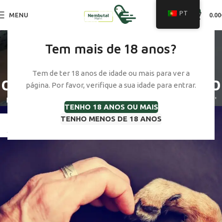
0
PT
MENU
0.00
Tag Archives: custo da
Tem mais de 18 anos?
eutanásia e eliminação
Tem de ter 18 anos de idade ou mais para ver a
de cavalos no reino unido
página. Por favor, verifique a sua idade para entrar.
Início
Posts Tagged "cost of horse euthanasia and disposal uk​"
TENHO 18 ANOS OU MAIS
TENHO MENOS DE 18 ANOS
23
JAN