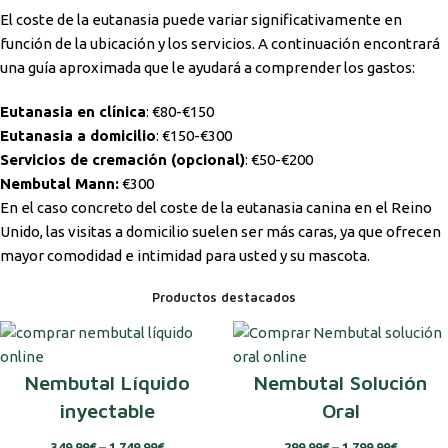
El coste de la eutanasia puede variar significativamente en
función de la ubicación y los servicios. A continuación encontrará
una guía aproximada que le ayudará a comprender los gastos:
Eutanasia en clínica
: €80-€150
Eutanasia a domicilio
: €150-€300
Servicios de cremación (opcional)
: €50-€200
Nembutal Mann:
€300
En el caso concreto del coste de la eutanasia canina en el Reino
Unido, las visitas a domicilio suelen ser más caras, ya que ofrecen
mayor comodidad e intimidad para usted y su mascota.
Productos destacados
Nembutal Líquido
Nembutal Solución
inyectable
Oral
349.99
€
–
1,749.99
€
299.99
€
–
1,799.99
€